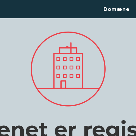
Domæne
et er regis